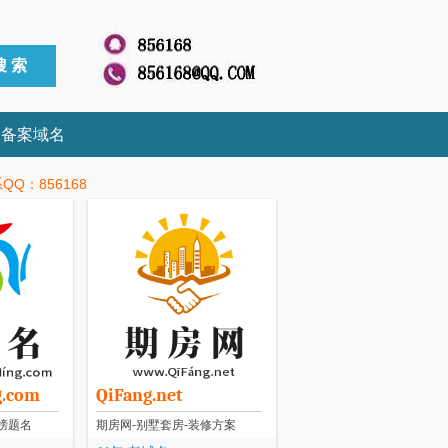
备案域名
Q：856168
g.com
QiFang.net
榜题名
期房网-别墅套房-装修方案