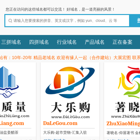
您正在访问的这些域名都可以交流！ 好域名，是一道亮丽的风景！
三拼域名
四拼域名
行业域名
产品域名
正在备案
本站有：10年-20年 精品老域名 欢迎有缘人一起（合作建站）大展宏图 联系Q
Liang.com
DaLeGou.com
ZhuXiaoMin
米油盐姜醋茶
大乐购-超市货物-汇集入驻
著晓名-仰屋著书 金