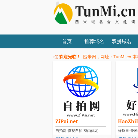
首页
推荐域名
双拼域名
欢迎光临！
囤米网，网址：TunMi.cn 
ZiPai.net
HaoZhi
自拍网-影视自拍 戏由你定
好质量-柴