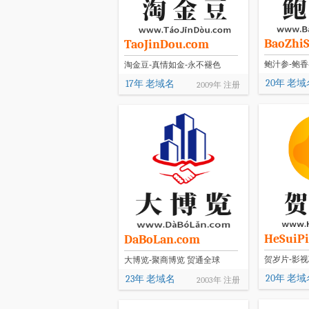
BaoZhi
TaoJinDou.com
鲍汁参-鲍香
淘金豆-真情如金-永不褪色
20年 老域
17年 老域名
2009年
注册
HeSuiP
DaBoLan.com
贺岁片-影视
大博览-聚商博览 贸通全球
20年 老域
23年 老域名
2003年
注册